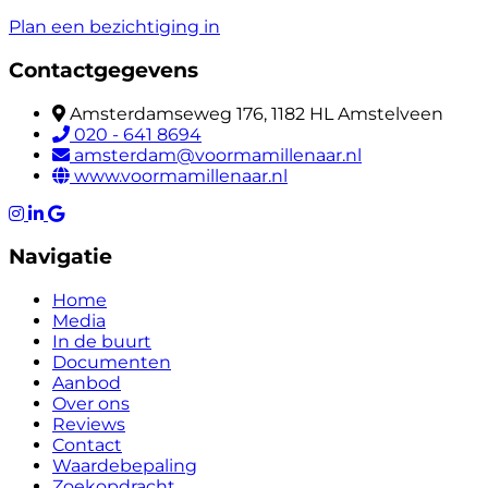
Plan een bezichtiging in
Contactgegevens
Amsterdamseweg 176, 1182 HL Amstelveen
020 - 641 8694
amsterdam@voormamillenaar.nl
www.voormamillenaar.nl
Navigatie
Home
Media
In de buurt
Documenten
Aanbod
Over ons
Reviews
Contact
Waardebepaling
Zoekopdracht