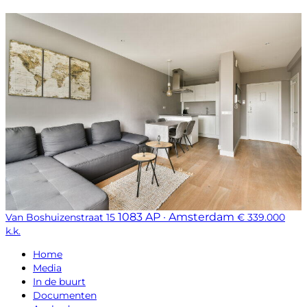
1083 AP · Amsterdam
Van Boshuizenstraat 15
€ 339.000
k.k.
Home
Media
In de buurt
Documenten