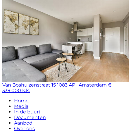
Van Boshuizenstraat 15
1083 AP · Amsterdam
€
339.000 k.k.
Home
Media
In de buurt
Documenten
Aanbod
Over ons